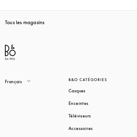
Tous les magasins
B&O CATÉGORIES
Français
Link Opens in New Tab
Casques
Link Opens in New Tab
Enceintes
Link Opens in New Ta
Téléviseurs
Link Opens in New Ta
Accessoires