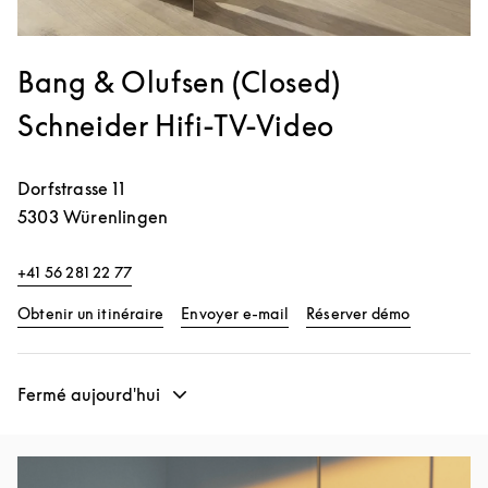
Bang & Olufsen (Closed)
Schneider Hifi-TV-Video
Dorfstrasse 11
5303
Würenlingen
+41 56 281 22 77
Link Opens in New Tab
Link Opens
Obtenir un itinéraire
Envoyer e-mail
Réserver démo
Fermé aujourd'hui
Image de l’événement