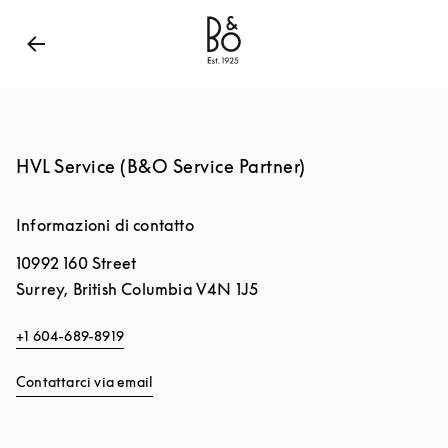
Bang & Olufsen - Exist to Create
Link Opens in New
HVL Service (B&O Service Partner)
Informazioni di contatto
10992 160 Street
Surrey
,
British Columbia
V4N 1J5
+1 604-689-8919
Contattarci via email