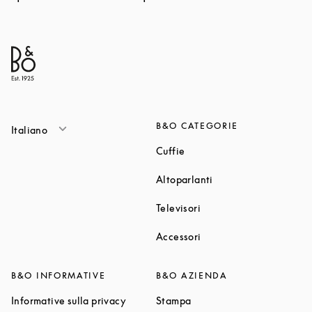
B&O CATEGORIE
Italiano
Link Opens in New Tab
Cuffie
Link Opens in New T
Altoparlanti
Link Opens in New Tab
Televisori
Link Opens in New Tab
Accessori
B&O INFORMATIVE
B&O AZIENDA
Link Opens in New Tab
Link Opens in New Tab
Informative sulla privacy
Stampa