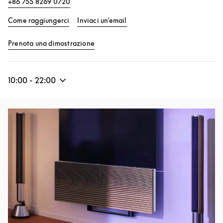
+86 755 8269 0720
Link Opens in New Tab
Come raggiungerci
Inviaci un’email
Link Opens in New Tab
Prenota una dimostrazione
10:00
-
22:00
Immagine evento