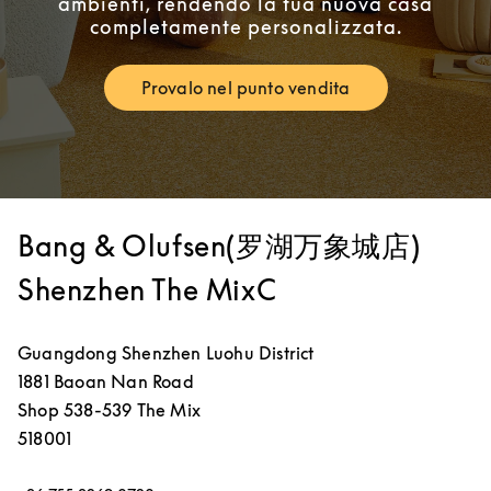
ambienti, rendendo la tua nuova casa
completamente personalizzata.
Provalo nel punto vendita
Link Opens in New Tab
Bang & Olufsen(罗湖万象城店)
Shenzhen The MixC
Guangdong
Shenzhen
Luohu District
1881 Baoan Nan Road
Shop 538-539 The Mix
518001