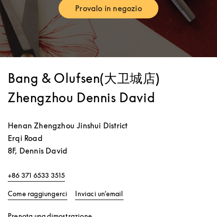
Provalo in negozio
Link Opens in New Tab
Bang & Olufsen(大卫城店)
Zhengzhou Dennis David
Henan
Zhengzhou
Jinshui District
Erqi Road
8F, Dennis David
+86 371 6533 3515
Link Opens in New Tab
Come raggiungerci
Inviaci un’email
Link Opens in New Tab
Prenota una dimostrazione