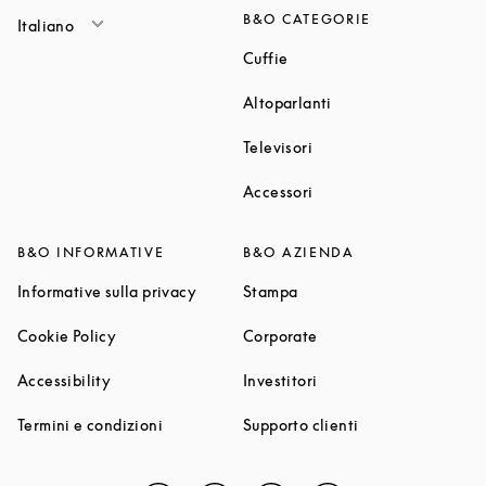
B&O CATEGORIE
Italiano
Link Opens in New Tab
Cuffie
Link Opens in New T
Altoparlanti
Link Opens in New Tab
Televisori
Link Opens in New Tab
Accessori
B&O INFORMATIVE
B&O AZIENDA
Link Opens in New Tab
Link Opens in New Tab
Informative sulla privacy
Stampa
Link Opens in New Tab
Link Opens in New Tab
Cookie Policy
Corporate
Link Opens in New Tab
Link Opens in New Tab
Accessibility
Investitori
Link Opens in New Tab
Link Opens in Ne
Termini e condizioni
Supporto clienti