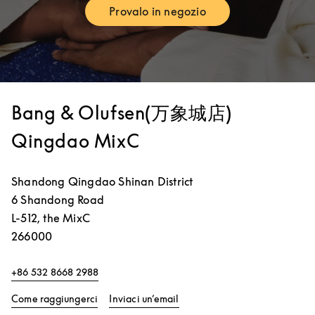
Provalo in negozio
Link Opens in New Tab
Bang & Olufsen(万象城店)
Qingdao MixC
Shandong
Qingdao
Shinan District
6 Shandong Road
L-512, the MixC
266000
+86 532 8668 2988
Link Opens in New Tab
Come raggiungerci
Inviaci un’email