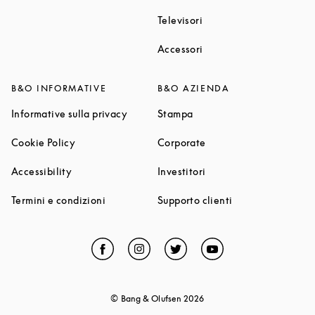
Link Opens in New Tab
Televisori
Link Opens in New Tab
Accessori
B&O INFORMATIVE
B&O AZIENDA
Link Opens in New Tab
Link Opens in New Tab
Informative sulla privacy
Stampa
Link Opens in New Tab
Link Opens in New Tab
Cookie Policy
Corporate
Link Opens in New Tab
Link Opens in New Tab
Accessibility
Investitori
Link Opens in New Tab
Link Opens in Ne
Termini e condizioni
Supporto clienti
Facebook
Link Opens in New Tab
Instagram
Link Opens in New Tab
Twitter
Link Opens in New Tab
YouTube
Link Opens in Ne
© Bang & Olufsen
2026