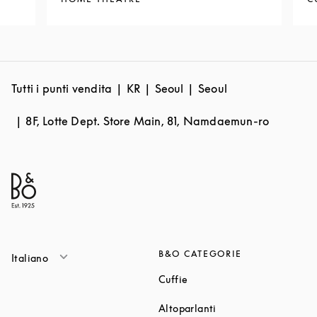
Tutti i punti vendita
KR
Seoul
Seoul
8F, Lotte Dept. Store Main, 81, Namdaemun-ro
B&O CATEGORIE
Italiano
Link Opens in New Tab
Cuffie
Link Opens in New T
Altoparlanti