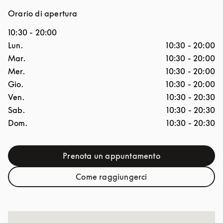
Orario di apertura
10:30
-
20:00
Giorno della settimana
Ore
Lun.
10:30
-
20:00
Mar.
10:30
-
20:00
Mer.
10:30
-
20:00
Gio.
10:30
-
20:00
Ven.
10:30
-
20:30
Sab.
10:30
-
20:30
Dom.
10:30
-
20:30
Prenota un appuntamento
Link Opens in New Tab
Come raggiungerci
Link Opens in New Tab