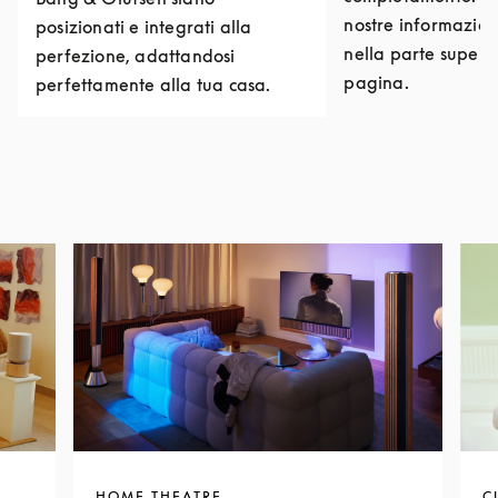
nostre informazioni
posizionati e integrati alla
nella parte superi
perfezione, adattandosi
pagina.
perfettamente alla tua casa.
HOME THEATRE
C