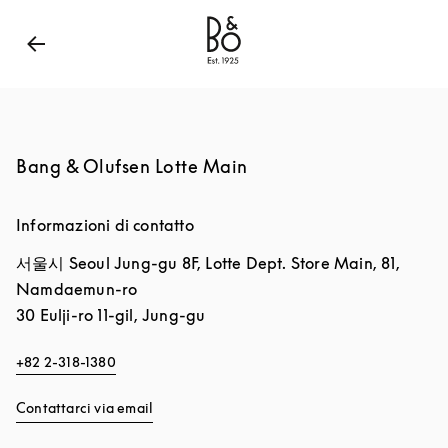
Bang & Olufsen - Exist to Create
Link Opens in New
Bang & Olufsen Lotte Main
Informazioni di contatto
서울시
Seoul
Jung-gu
8F, Lotte Dept. Store Main, 81,
Namdaemun-ro
30 Eulji-ro 11-gil, Jung-gu
+82 2-318-1380
Contattarci via email