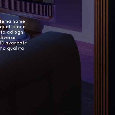
sistema home
quali siano
tto ad ogni
 diverse
più avanzate
ima qualità