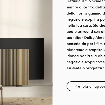
Definisci il tuo home t
sentire al centro dell’
della nostra gamma di
negozio e scopri la p
nella tua casa. Sia ch
audio surround con alt
soundbar Dolby Atmos
pensato sia per i film 
aiuteremo a scoprire 
idonea per la tua abita
negozio e scopri come
esistente o progettar
Prenota un appu
Link