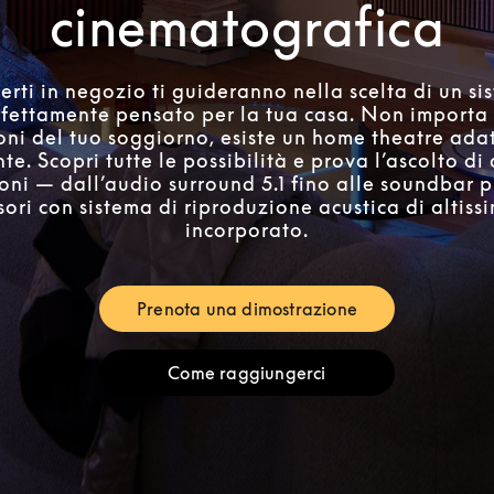
cinematografica
perti in negozio ti guideranno nella scelta di un 
rfettamente pensato per la tua casa. Non importa 
oni del tuo soggiorno, esiste un home theatre ada
e. Scopri tutte le possibilità e prova l’ascolto di
oni — dall’audio surround 5.1 fino alle soundbar 
isori con sistema di riproduzione acustica di altiss
incorporato.
Prenota una dimostrazione
Link Opens in New Tab
Come raggiungerci
Link Opens in New Tab