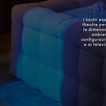
I nostri es
theatre pe
le dimensi
ambient
configurazi
e ai telev