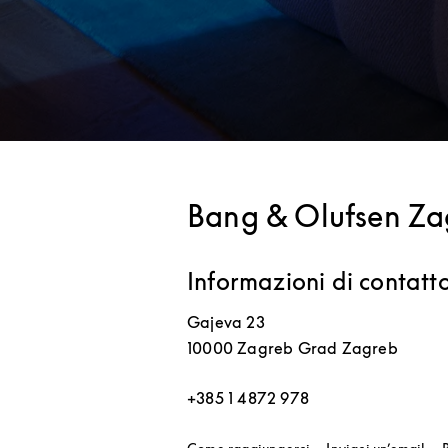
Bang & Olufsen Za
Informazioni di contatt
Gajeva 23
10000
Zagreb
Grad Zagreb
+385 1 4872 978
Link Opens in New T