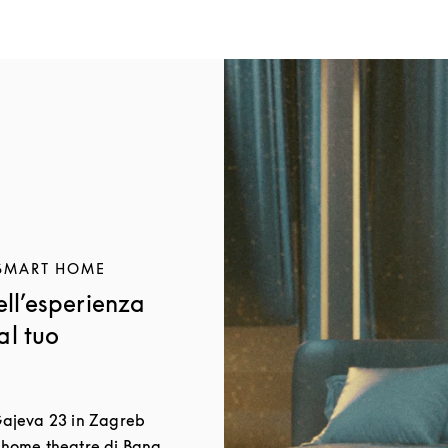
Immagine evento
 SMART HOME
dell’esperienza
al tuo
 Gajeva 23 in Zagreb
i home theatre di Bang