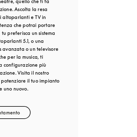
heatre, quello che ti fa
azione. Ascolta la resa
 altoparlanti e TV in
otenza che potrai portare
e tu preferisca un sistema
oparlanti 5.1, o una
 avanzata o un televisore
che per la musica, ti
la configurazione più
zione. Visita il nostro
 potenziare il tuo impianto
ne uno nuovo.
ntamento
 Opens in New Tab