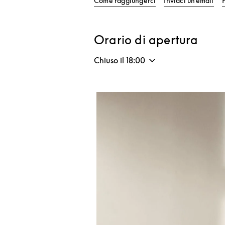
Come raggiungerci
Inviaci un’email
Orario di apertura
Chiuso il
18:00
Immagine evento