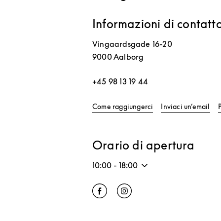
Informazioni di contatt
Vingaardsgade 16-20
9000
Aalborg
+45 98 13 19 44
Link Opens in New T
Come raggiungerci
Inviaci un’email
Orario di apertura
10:00
-
18:00
Click to open Facebook
Link Opens in New Tab
Click to open Instagram
Link Opens in New Tab