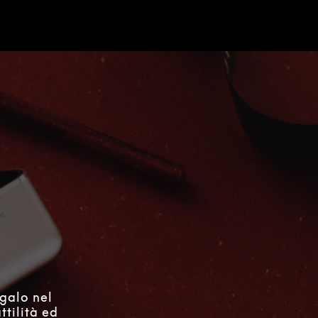
e
egalo nel
ttilità ed