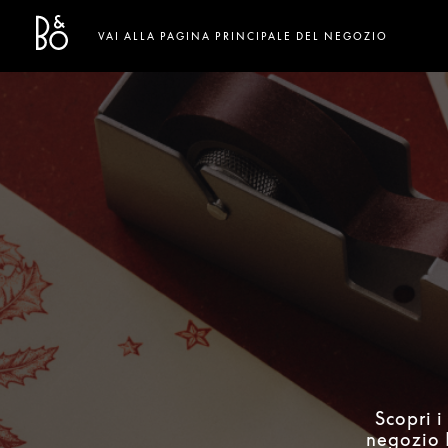
Bang & Olufsen - Exist to Create
Link Opens in New Tab
VAI ALLA PAGINA PRINCIPALE DEL NEGOZIO
Scopri i
negozio B