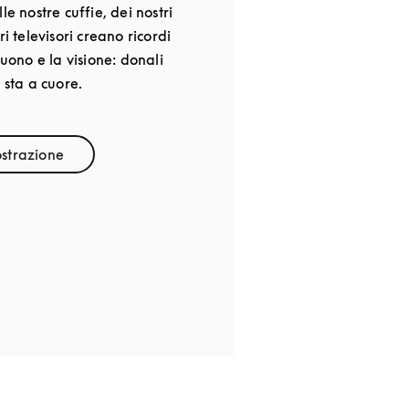
le nostre cuffie, dei nostri
ri televisori creano ricordi
suono e la visione: donali
 sta a cuore.
strazione
k Opens in New Tab