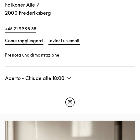
Falkoner Alle 7
2000
Frederiksberg
+45 71 99 98 88
Link Opens in New Tab
Come raggiungerci
Inviaci un’email
Link Opens in New Tab
Prenota una dimostrazione
Aperto - Chiude alle
18:00
Click to open Instagram
Link Opens in New Tab
Immagine evento