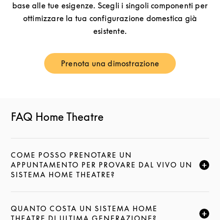
base alle tue esigenze. Scegli i singoli componenti per
ottimizzare la tua configurazione domestica già
esistente.
Prenota una dimostrazione
Link Opens in New Tab
FAQ Home Theatre
COME POSSO PRENOTARE UN
APPUNTAMENTO PER PROVARE DAL VIVO UN
FAI CLIC PER ESPANDERE QUESTA DESCRIZIONE E
SISTEMA HOME THEATRE?
QUANTO COSTA UN SISTEMA HOME
FAI CLIC PER ESPANDERE QUESTA DESCRIZIONE E
THEATRE DI ULTIMA GENERAZIONE?