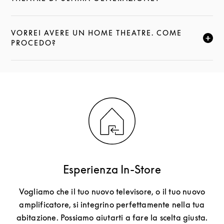
VORREI AVERE UN HOME THEATRE. COME
FAI CLIC PER ESPANDERE QUESTA DESCRIZIONE E
PROCEDO?
Esperienza In-Store
Vogliamo che il tuo nuovo televisore, o il tuo nuovo
amplificatore, si integrino perfettamente nella tua
abitazione. Possiamo aiutarti a fare la scelta giusta.