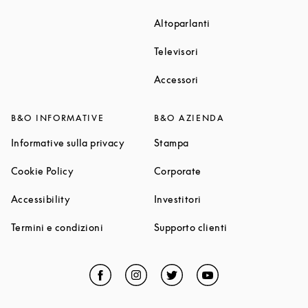
Link Opens in New T
Altoparlanti
Link Opens in New Tab
Televisori
Link Opens in New Tab
Accessori
B&O INFORMATIVE
B&O AZIENDA
Link Opens in New Tab
Link Opens in New Tab
Informative sulla privacy
Stampa
Link Opens in New Tab
Link Opens in New Tab
Cookie Policy
Corporate
Link Opens in New Tab
Link Opens in New Tab
Accessibility
Investitori
Link Opens in New Tab
Link Opens in Ne
Termini e condizioni
Supporto clienti
Facebook
Link Opens in New Tab
Instagram
Link Opens in New Tab
Twitter
Link Opens in New Tab
YouTube
Link Opens in Ne