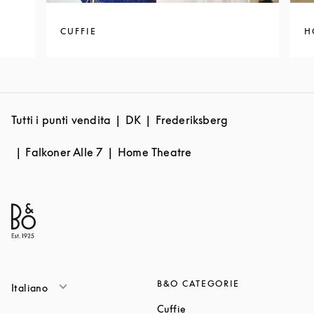
CUFFIE
H
Tutti i punti vendita
DK
Frederiksberg
Falkoner Alle 7
Home Theatre
B&O CATEGORIE
Italiano
Link Opens in New Tab
Cuffie