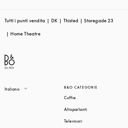
Tutti i punti vendita
DK
Thisted
Storegade 23
Home Theatre
B&O CATEGORIE
Italiano
Link Opens in New Tab
Cuffie
Link Opens in New T
Altoparlanti
Link Opens in New Tab
Televisori