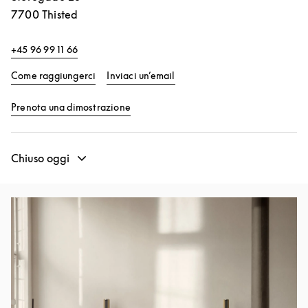
7700
Thisted
+45 96 99 11 66
Link Opens in New Tab
Come raggiungerci
Inviaci un’email
Link Opens in New Tab
Prenota una dimostrazione
Chiuso oggi
Immagine evento