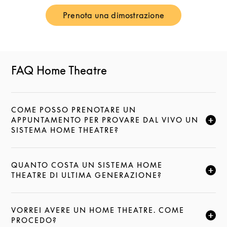
Prenota una dimostrazione
Link Opens in New Tab
FAQ Home Theatre
COME POSSO PRENOTARE UN
APPUNTAMENTO PER PROVARE DAL VIVO UN
FAI CLIC PER ESPANDERE QUESTA DESCRIZIONE E
SISTEMA HOME THEATRE?
QUANTO COSTA UN SISTEMA HOME
FAI CLIC PER ESPANDERE QUESTA DESCRIZIONE E
THEATRE DI ULTIMA GENERAZIONE?
VORREI AVERE UN HOME THEATRE. COME
FAI CLIC PER ESPANDERE QUESTA DESCRIZIONE E
PROCEDO?