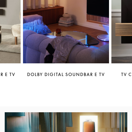
R E TV
DOLBY DIGITAL SOUNDBAR E TV
TV 
Immagine evento