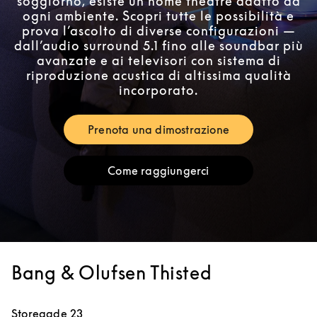
soggiorno, esiste un home theatre adatto ad
ogni ambiente. Scopri tutte le possibilità e
prova l’ascolto di diverse configurazioni —
dall’audio surround 5.1 fino alle soundbar più
avanzate e ai televisori con sistema di
riproduzione acustica di altissima qualità
incorporato.
Prenota una dimostrazione
Link Opens in New Tab
Come raggiungerci
Link Opens in New Tab
Bang & Olufsen Thisted
Storegade 23