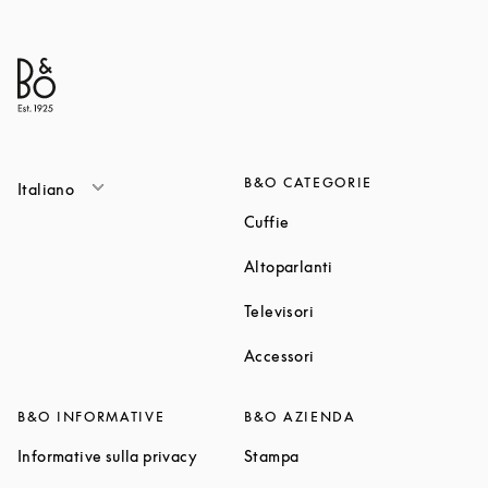
B&O CATEGORIE
Italiano
Link Opens in New Tab
Cuffie
Link Opens in New T
Altoparlanti
Link Opens in New Tab
Televisori
Link Opens in New Tab
Accessori
B&O INFORMATIVE
B&O AZIENDA
Link Opens in New Tab
Link Opens in New Tab
Informative sulla privacy
Stampa