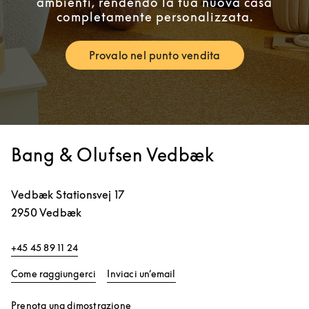
ambienti, rendendo la tua nuova casa
completamente personalizzata.
Provalo nel punto vendita
Link Opens in New Tab
Bang & Olufsen Vedbæk
Vedbæk Stationsvej 17
2950
Vedbæk
+45 45 89 11 24
Link Opens in New Tab
Come raggiungerci
Inviaci un’email
Link Opens in New Tab
Prenota una dimostrazione