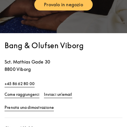
Provalo in negozio
Link Opens in New Tab
Bang & Olufsen Viborg
Sct. Mathias Gade 30
8800
Viborg
+45 86 62 80 00
Link Opens in New Tab
Come raggiungerci
Inviaci un’email
Link Opens in New Tab
Prenota una dimostrazione