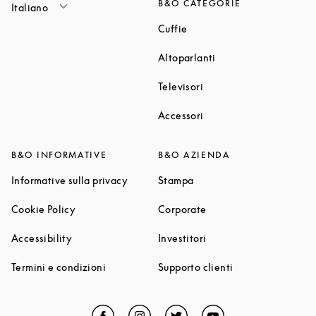
B&O CATEGORIE
Italiano
Link Opens in New Tab
Cuffie
Link Opens in New T
Altoparlanti
Link Opens in New Tab
Televisori
Link Opens in New Tab
Accessori
B&O INFORMATIVE
B&O AZIENDA
Link Opens in New Tab
Link Opens in New Tab
Informative sulla privacy
Stampa
Link Opens in New Tab
Link Opens in New Tab
Cookie Policy
Corporate
Link Opens in New Tab
Link Opens in New Tab
Accessibility
Investitori
Link Opens in New Tab
Link Opens in Ne
Termini e condizioni
Supporto clienti
Facebook
Link Opens in New Tab
Instagram
Link Opens in New Tab
Twitter
Link Opens in New Tab
YouTube
Link Opens in Ne