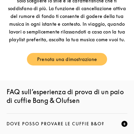
solo scegliere lo stile e le caratteristiche che ti
soddisfano di più. La funzione di cancellazione attiva
del rumore di fondo ti consente di godere della tua
musica in ogni istante e contesto. In viaggio, quando
lavori o semplicemente rilassandoti a casa con la tua
playlist preferita, ascolta la tua musica come vuoi tu.
Prenota una dimostrazione
Link Opens in New Tab
FAQ sull’esperienza di prova di un paio
di cuffie Bang & Olufsen
DOVE POSSO PROVARE LE CUFFIE B&O?
FAI CLIC PER ESPANDERE QUESTA DESCRIZIONE E