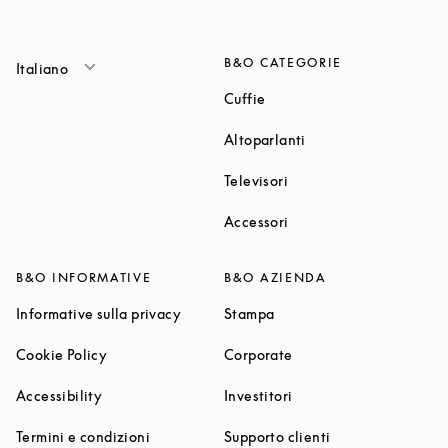
B&O CATEGORIE
Italiano
Link Opens in New Tab
Cuffie
Link Opens in New T
Altoparlanti
Link Opens in New Tab
Televisori
Link Opens in New Tab
Accessori
B&O INFORMATIVE
B&O AZIENDA
Link Opens in New Tab
Link Opens in New Tab
Informative sulla privacy
Stampa
Link Opens in New Tab
Link Opens in New Tab
Cookie Policy
Corporate
Link Opens in New Tab
Link Opens in New Tab
Accessibility
Investitori
Link Opens in New Tab
Link Opens in Ne
Termini e condizioni
Supporto clienti