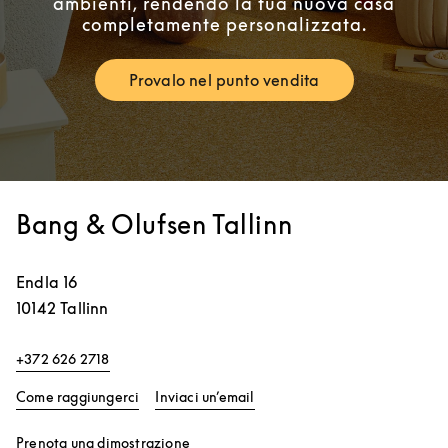
ambienti, rendendo la tua nuova casa
completamente personalizzata.
Provalo nel punto vendita
Link Opens in New Tab
Bang & Olufsen Tallinn
Endla 16
10142
Tallinn
+372 626 2718
Link Opens in New Tab
Come raggiungerci
Inviaci un’email
Link Opens in New Tab
Prenota una dimostrazione