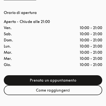
Orario di apertura
Aperto
- Chiude alle
21:00
Giorno della settimana
Ore
Ven.
10:00
-
21:00
Sab.
10:00
-
21:00
Dom.
10:00
-
21:00
Lun.
10:00
-
21:00
Mar.
10:00
-
21:00
Mer.
10:00
-
21:00
Gio.
10:00
-
21:00
Prenota un appuntamento
Link Opens in New Tab
Come raggiungerci
Link Opens in New Tab