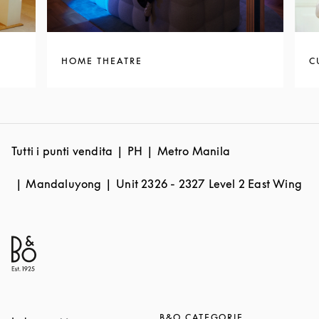
HOME THEATRE
C
Tutti i punti vendita
PH
Metro Manila
Mandaluyong
Unit 2326 - 2327 Level 2 East Wing
B&O CATEGORIE