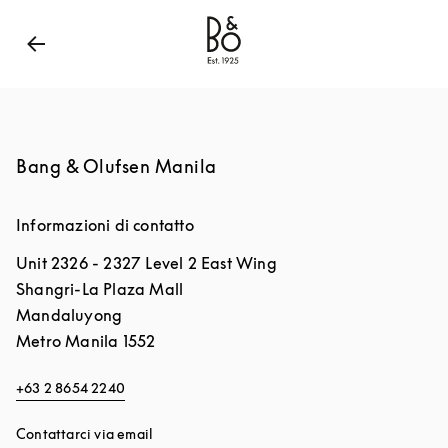
Bang & Olufsen - Exist to Create
Link Opens in New
Bang & Olufsen Manila
Informazioni di contatto
Unit 2326 - 2327 Level 2 East Wing
Shangri-La Plaza Mall
Mandaluyong
Metro Manila
1552
+63 2 8654 2240
Contattarci via email