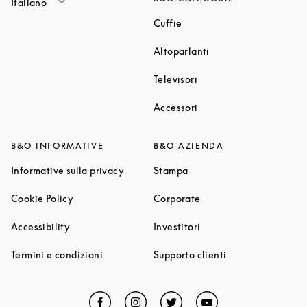
Italiano
Link Opens in New Tab
Cuffie
Link Opens in New T
Altoparlanti
Link Opens in New Tab
Televisori
Link Opens in New Tab
Accessori
B&O INFORMATIVE
B&O AZIENDA
Link Opens in New Tab
Link Opens in New Tab
Informative sulla privacy
Stampa
Link Opens in New Tab
Link Opens in New Tab
Cookie Policy
Corporate
Link Opens in New Tab
Link Opens in New Tab
Accessibility
Investitori
Link Opens in New Tab
Link Opens in Ne
Termini e condizioni
Supporto clienti
Facebook
Link Opens in New Tab
Instagram
Link Opens in New Tab
Twitter
Link Opens in New Tab
YouTube
Link Opens in Ne