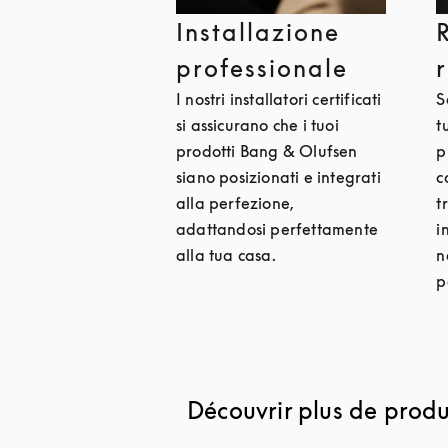
Installazione
professionale
I nostri installatori certificati
S
si assicurano che i tuoi
t
prodotti Bang & Olufsen
p
siano posizionati e integrati
c
alla perfezione,
t
adattandosi perfettamente
i
alla tua casa.
n
p
Découvrir plus de produi