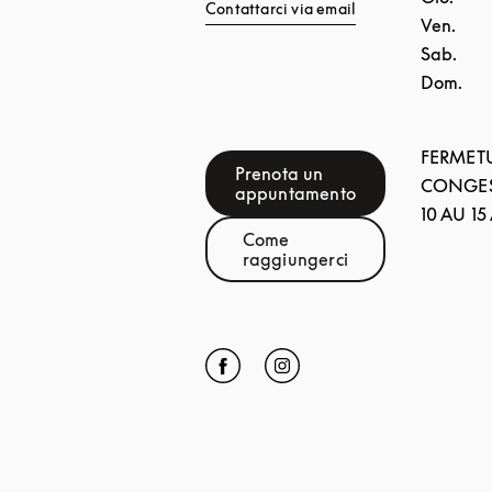
Contattarci via email
Ven.
Sab.
Dom.
FERMET
Prenota un
CONGES
Link Opens in New Tab
appuntamento
10 AU 1
Come
Link Opens in New Tab
raggiungerci
Click to open Facebook
Link Opens in New Tab
Click to open Instagram
Link Opens in New Tab