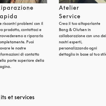
Riparazione
Atelier
rapida
Service
e riscontri problemi con il
Crea il tuo altoparlante
uo prodotto, contattaci e
Bang & Olufsen in
rovvederemo a ripararlo
collaborazione con uno de
ompletamente. Puoi
nostri esperti,
rovare le nostre
personalizzando ogni
nformazioni di contatto
dettaglio in base al tuo stil
ella parte superiore della
agina.
ts et services