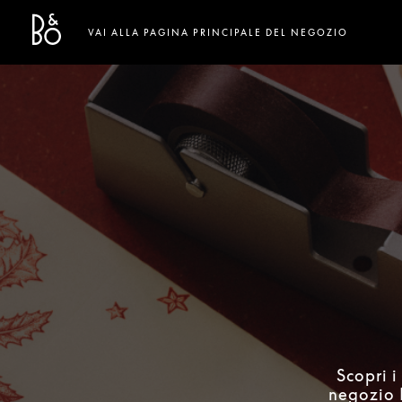
Bang & Olufsen - Exist to Create
Link Opens in New Tab
VAI ALLA PAGINA PRINCIPALE DEL NEGOZIO
Scopri i
negozio B