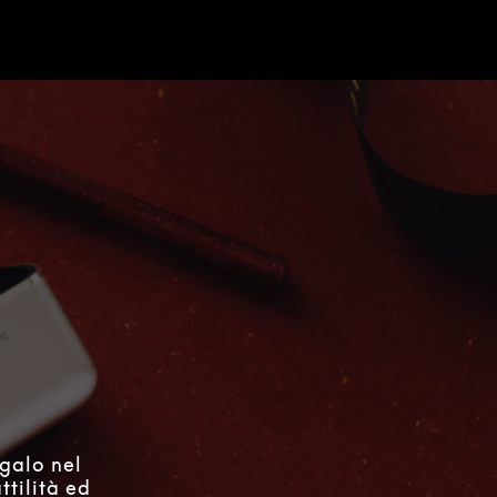
e
egalo nel
ttilità ed