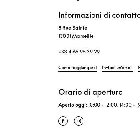
Informazioni di contatt
8 Rue Sainte
13001
Marseille
+33 4 65 95 39 29
Link Opens in New T
Come raggiungerci
Inviaci un’email
Orario di apertura
Aperto oggi:
10:00
-
12:00
,
14:00
-
1
Click to open Facebook
Link Opens in New Tab
Click to open Instagram
Link Opens in New Tab