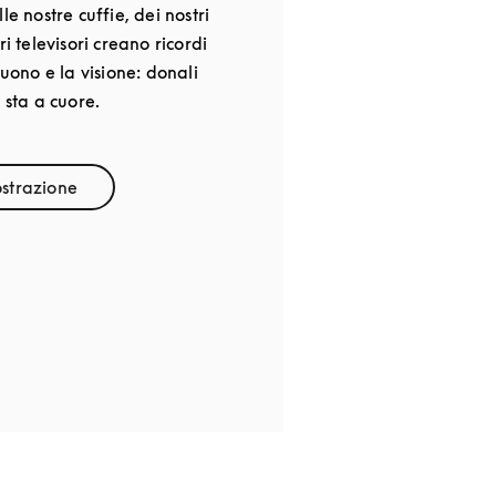
le nostre cuffie, dei nostri
ri televisori creano ricordi
suono e la visione: donali
 sta a cuore.
strazione
k Opens in New Tab