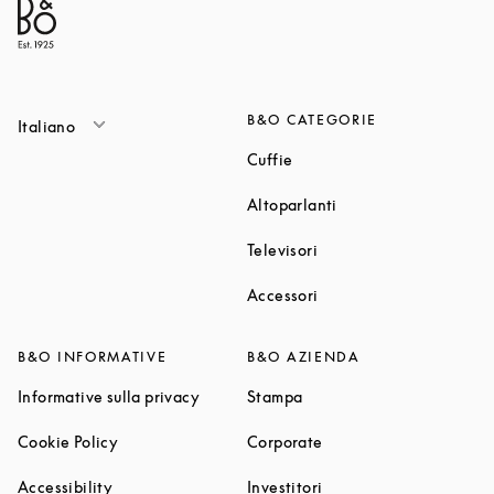
B&O CATEGORIE
Italiano
Link Opens in New Tab
Cuffie
Link Opens in New T
Altoparlanti
Link Opens in New Tab
Televisori
Link Opens in New Tab
Accessori
B&O INFORMATIVE
B&O AZIENDA
Link Opens in New Tab
Link Opens in New Tab
Informative sulla privacy
Stampa
Link Opens in New Tab
Link Opens in New Tab
Cookie Policy
Corporate
Link Opens in New Tab
Link Opens in New Tab
Accessibility
Investitori