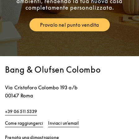
ambienti, rendendo la tua nuova casa
completamente personalizzata.
Provalo nel punto vendita
Link Opens in New Tab
Bang & Olufsen Colombo
Via Cristoforo Colombo 193 a/b
00147
Roma
+39 06 511 5339
Link Opens in New Tab
Come raggiungerci
Inviaci un’email
Link Opens in New Tab
Prenota una dimostrazione