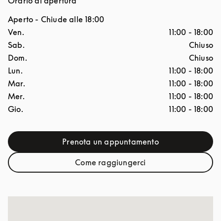
Orario di apertura
Aperto
- Chiude alle
18:00
Giorno della settimana
Ore
Ven.
11:00
-
18:00
Sab.
Chiuso
Dom.
Chiuso
Lun.
11:00
-
18:00
Mar.
11:00
-
18:00
Mer.
11:00
-
18:00
Gio.
11:00
-
18:00
Prenota un appuntamento
Link Opens in New Tab
Come raggiungerci
Link Opens in New Tab