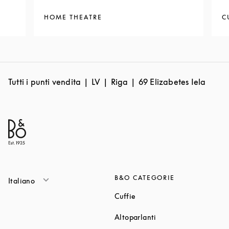
HOME THEATRE
C
Tutti i punti vendita
LV
Riga
69 Elizabetes Iela
B&O CATEGORIE
Italiano
Link Opens in New Tab
Cuffie
Link Opens in New T
Altoparlanti