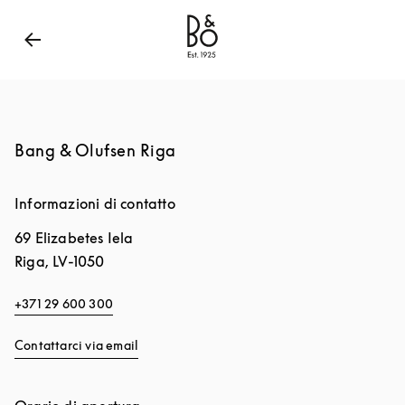
Bang & Olufsen - Exist to Create
Link Opens in New
Bang & Olufsen Riga
Informazioni di contatto
69 Elizabetes Iela
Riga
,
LV-1050
+371 29 600 300
Contattarci via email