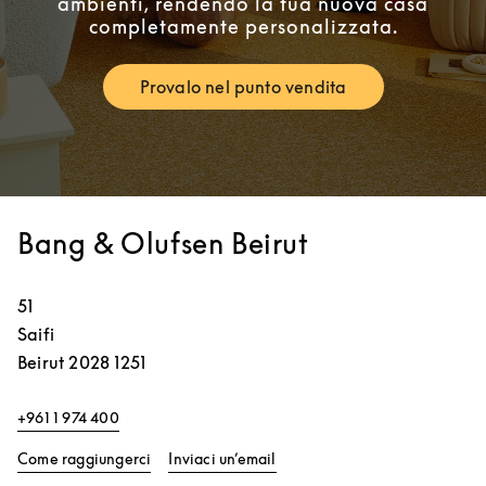
ambienti, rendendo la tua nuova casa
completamente personalizzata.
Provalo nel punto vendita
Link Opens in New Tab
Bang & Olufsen Beirut
51
Saifi
Beirut
2028 1251
+961 1 974 400
Link Opens in New Tab
Come raggiungerci
Inviaci un’email