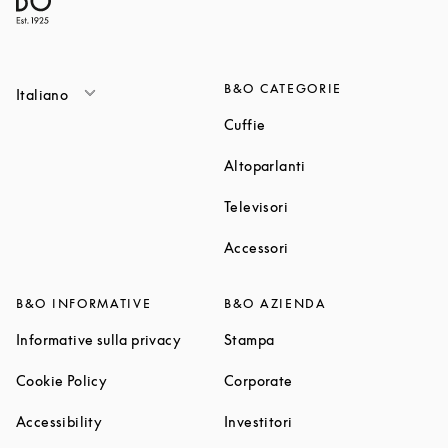
B&O CATEGORIE
Italiano
Link Opens in New Tab
Cuffie
Link Opens in New T
Altoparlanti
Link Opens in New Tab
Televisori
Link Opens in New Tab
Accessori
B&O INFORMATIVE
B&O AZIENDA
Link Opens in New Tab
Link Opens in New Tab
Informative sulla privacy
Stampa
Link Opens in New Tab
Link Opens in New Tab
Cookie Policy
Corporate
Link Opens in New Tab
Link Opens in New Tab
Accessibility
Investitori