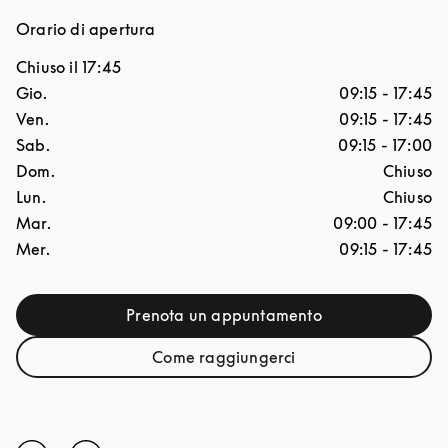
Orario di apertura
Chiuso il
17:45
Giorno della settimana
Ore
Gio.
09:15
-
17:45
Ven.
09:15
-
17:45
Sab.
09:15
-
17:00
Dom.
Chiuso
Lun.
Chiuso
Mar.
09:00
-
17:45
Mer.
09:15
-
17:45
Prenota un appuntamento
Link Opens in New Tab
Come raggiungerci
Link Opens in New Tab