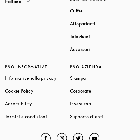
Italiano
Link Opens in New Tab
Cuffie
Link Opens in New T
Altoparlanti
Link Opens in New Tab
Televisori
Link Opens in New Tab
Accessori
B&O INFORMATIVE
B&O AZIENDA
Link Opens in New Tab
Link Opens in New Tab
Informative sulla privacy
Stampa
Link Opens in New Tab
Link Opens in New Tab
Cookie Policy
Corporate
Link Opens in New Tab
Link Opens in New Tab
Accessibility
Investitori
Link Opens in New Tab
Link Opens in Ne
Termini e condizioni
Supporto clienti
Facebook
Link Opens in New Tab
Instagram
Link Opens in New Tab
Twitter
Link Opens in New Tab
YouTube
Link Opens in Ne