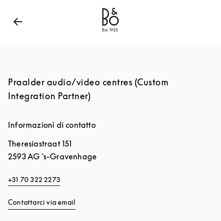
Bang & Olufsen - Exist to Create
Link Opens in New
Praalder audio/video centres (Custom
Integration Partner)
Informazioni di contatto
Theresiastraat 151
2593 AG
's-Gravenhage
+31 70 322 2273
Contattarci via email