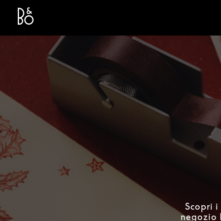
Bang & Olufsen - Exist to Create
Link Opens in New Tab
Scopri i
negozio B