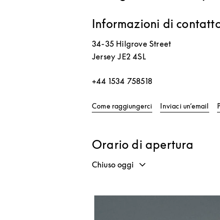
Informazioni di contatt
34-35 Hilgrove Street
Jersey
JE2 4SL
+44 1534 758518
Link Opens in New T
Come raggiungerci
Inviaci un’email
Orario di apertura
Chiuso oggi
Immagine evento