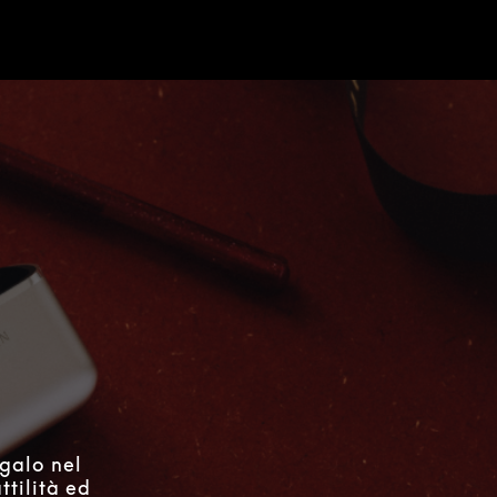
e
egalo nel
ttilità ed