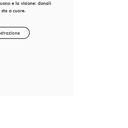
suono e la visione: donali
 sta a cuore.
strazione
k Opens in New Tab