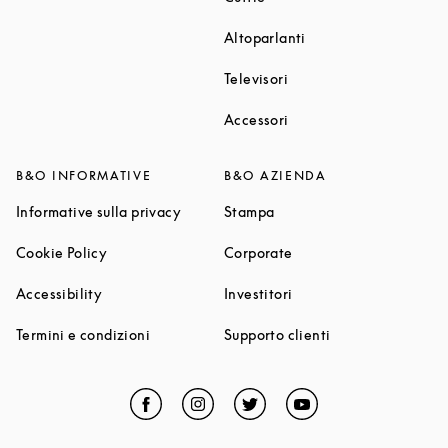
Link Opens in New T
Altoparlanti
Link Opens in New Tab
Televisori
Link Opens in New Tab
Accessori
B&O INFORMATIVE
B&O AZIENDA
Link Opens in New Tab
Link Opens in New Tab
Informative sulla privacy
Stampa
Link Opens in New Tab
Link Opens in New Tab
Cookie Policy
Corporate
Link Opens in New Tab
Link Opens in New Tab
Accessibility
Investitori
Link Opens in New Tab
Link Opens in Ne
Termini e condizioni
Supporto clienti
Facebook
Link Opens in New Tab
Instagram
Link Opens in New Tab
Twitter
Link Opens in New Tab
YouTube
Link Opens in Ne