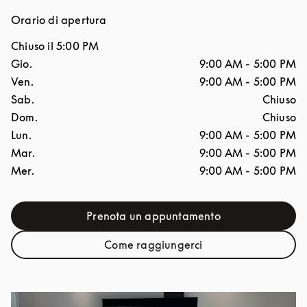
Orario di apertura
Chiuso il
5:00 PM
Giorno della settimana
Ore
Gio.
9:00 AM
-
5:00 PM
Ven.
9:00 AM
-
5:00 PM
Sab.
Chiuso
Dom.
Chiuso
Lun.
9:00 AM
-
5:00 PM
Mar.
9:00 AM
-
5:00 PM
Mer.
9:00 AM
-
5:00 PM
Prenota un appuntamento
Link Opens in New Tab
Come raggiungerci
Link Opens in New Tab