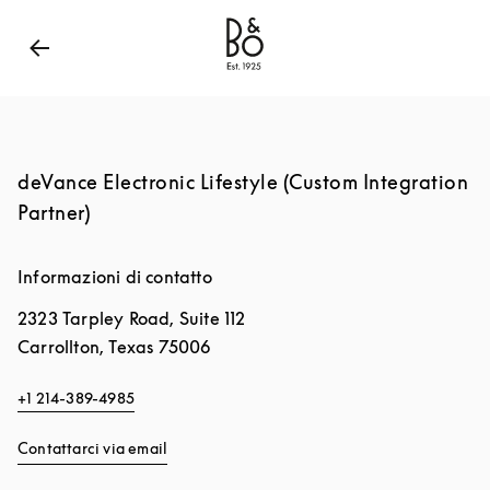
Bang & Olufsen - Exist to Create
Link Opens in New
deVance Electronic Lifestyle (Custom Integration
Partner)
Informazioni di contatto
2323 Tarpley Road, Suite 112
Carrollton
,
Texas
75006
+1 214-389-4985
Contattarci via email