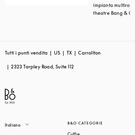
impianto multiroo
theatre Bang & Ol
Tutti i punti vendita
US
TX
Carrollton
2323 Tarpley Road, Suite 112
B&O CATEGORIE
Italiano
Link Opens in New Tab
Cuffie