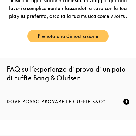
musica in ogni istante e contesto. In viaggio, quando
lavori o semplicemente rilassandoti a casa con la tua
playlist preferita, ascolta la tua musica come vuoi tu.
Prenota una dimostrazione
Link Opens in New Tab
FAQ sull’esperienza di prova di un paio
di cuffie Bang & Olufsen
DOVE POSSO PROVARE LE CUFFIE B&O?
FAI CLIC PER ESPANDERE QUESTA DESCRIZIONE E