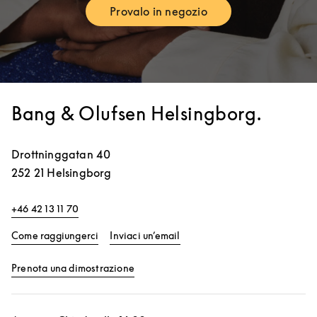
Provalo in negozio
Link Opens in New Tab
Bang & Olufsen Helsingborg.
Drottninggatan 40
252 21
Helsingborg
+46 42 13 11 70
Link Opens in New Tab
Come raggiungerci
Inviaci un’email
Link Opens in New Tab
Prenota una dimostrazione