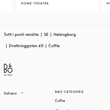
HOME THEATRE
H
Tutti i punti vendita
SE
Helsingborg
Drottninggatan 40
Cuffie
B&O CATEGORIE
Italiano
Link Opens in New Tab
Cuffie