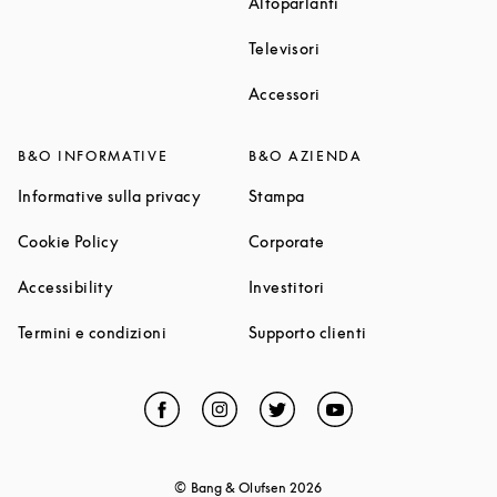
Link Opens in New T
Altoparlanti
Link Opens in New Tab
Televisori
Link Opens in New Tab
Accessori
B&O INFORMATIVE
B&O AZIENDA
Link Opens in New Tab
Link Opens in New Tab
Informative sulla privacy
Stampa
Link Opens in New Tab
Link Opens in New Tab
Cookie Policy
Corporate
Link Opens in New Tab
Link Opens in New Tab
Accessibility
Investitori
Link Opens in New Tab
Link Opens in Ne
Termini e condizioni
Supporto clienti
Facebook
Link Opens in New Tab
Instagram
Link Opens in New Tab
Twitter
Link Opens in New Tab
YouTube
Link Opens in Ne
© Bang & Olufsen
2026