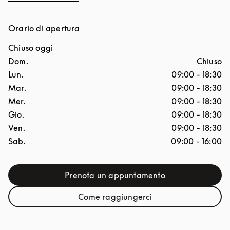
Orario di apertura
Chiuso oggi
Giorno della settimana
Ore
Dom.
Chiuso
Lun.
09:00
-
18:30
Mar.
09:00
-
18:30
Mer.
09:00
-
18:30
Gio.
09:00
-
18:30
Ven.
09:00
-
18:30
Sab.
09:00
-
16:00
Prenota un appuntamento
Link Opens in New Tab
Come raggiungerci
Link Opens in New Tab