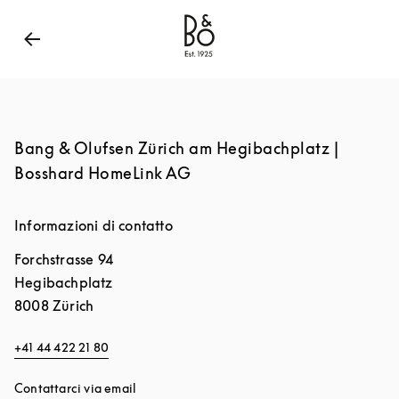
Bang & Olufsen - Exist to Create
Link Opens in New
Bang & Olufsen Zürich am Hegibachplatz |
Bosshard HomeLink AG
Informazioni di contatto
Forchstrasse 94
Hegibachplatz
8008
Zürich
+41 44 422 21 80
Contattarci via email