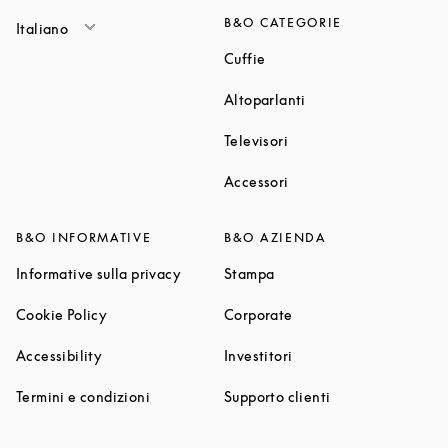
B&O CATEGORIE
Italiano
Link Opens in New Tab
Cuffie
Link Opens in New T
Altoparlanti
Link Opens in New Tab
Televisori
Link Opens in New Tab
Accessori
B&O INFORMATIVE
B&O AZIENDA
Link Opens in New Tab
Link Opens in New Tab
Informative sulla privacy
Stampa
Link Opens in New Tab
Link Opens in New Tab
Cookie Policy
Corporate
Link Opens in New Tab
Link Opens in New Tab
Accessibility
Investitori
Link Opens in New Tab
Link Opens in Ne
Termini e condizioni
Supporto clienti