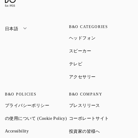
B&O CATEGORIES
日本語
Link Opens in New Ta
ヘッドフォン
Link Opens in New Tab
スピーカー
Link Opens in New Tab
テレビ
Link Opens in New Ta
アクセサリー
B&O POLICIES
B&O COMPANY
Link Opens in New Tab
Link Opens in New 
プライバシーポリシー
プレスリリース
Link Opens in New Tab
Link Opens in
の使用について (Cookie Policy)
コーポレートサイト
Link Opens in New Tab
Link Opens in New 
Accessibility
投資家の皆様へ