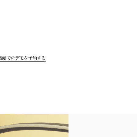
b
Link Opens in New Tab
店頭でのデモを予約する