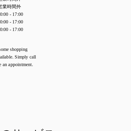
営業時間外
0:00
-
17:00
0:00
-
17:00
0:00
-
17:00
home shopping
ailable. Simply call
e an appointment.
p
w Tab