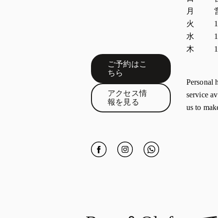
月
火
1
水
1
木
1
ご予約はこ
Link Opens in New Tab
ちら
Personal 
アクセス情
service av
Link Opens in New Tab
報を見る
us to mak
Click to open Facebook
Link Opens in New Tab
Click to open Instagram
Link Opens in New Tab
Click to open Whatsap
Link Opens in Ne