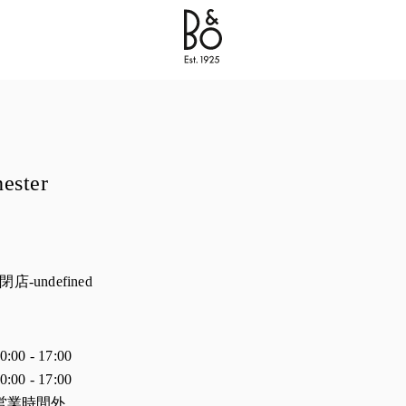
Bang & Olufsen - Exist to Create
Link Opens in New 
ester
閉店
-undefined
時間
0:00
-
17:00
0:00
-
17:00
営業時間外