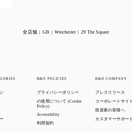
全店舗
GB
Winchester
29 The Square
GORIES
B&O POLICIES
B&O COMPANY
Link Opens in New Tab
Link Opens in New Tab
Lin
ン
プライバシーポリシー
プレスリリース
Link Opens in New Tab
の使用について (Cookie
コーポレートサイ
Link Opens in New Tab
Policy)
 Opens in New Tab
Lin
投資家の皆様へ
Link Opens in New Tab
Accessibility
Link Opens in New Tab
ー
カスタマーサポー
Link Opens in New Tab
利用規約