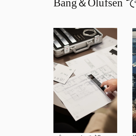
Bang＆Olufse