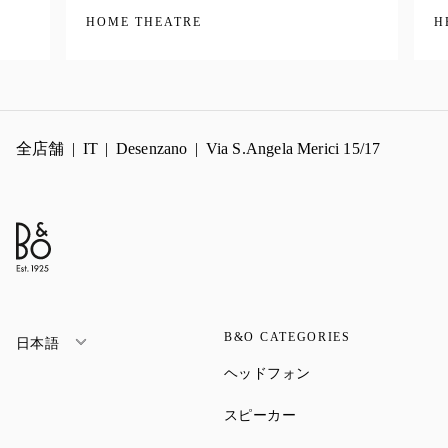
HOME THEATRE
H
全店舗
IT
Desenzano
Via S.Angela Merici 15/17
B&O CATEGORIES
日本語
Link Opens in New Ta
ヘッドフォン
Link Opens in New Tab
スピーカー