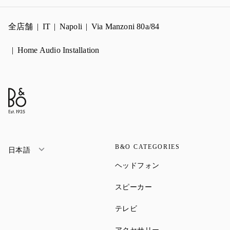
全店舗
IT
Napoli
Via Manzoni 80a/84
Home Audio Installation
B&O CATEGORIES
日本語
Link Opens in New Ta
ヘッドフォン
Link Opens in New Tab
スピーカー
Link Opens in New Tab
テレビ
Link Opens in New Ta