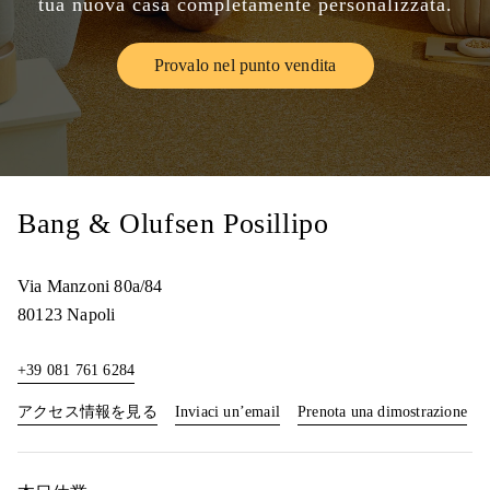
tua nuova casa completamente personalizzata.
Provalo nel punto vendita
Link Opens in New Tab
Bang & Olufsen Posillipo
Via Manzoni 80a/84
80123
Napoli
+39 081 761 6284
Link Opens in New Tab
Lin
アクセス情報を見る
Inviaci un’email
Prenota una dimostrazione