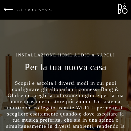
Bang &
L
ストアメインページへ
INSTALLAZIONE HOME AUDIO A NAPOLI
Per la tua nuova casa
Scopri e ascolta i diversi modi in cui puoi
configurare gli altoparlanti connessi Bang &
Olufsen e scegli la soluzione migliore per la tua
nuova casa nello store più vicino. Un sistema
multiroom collegato tramite Wi-Fi ti permette di
scegliere esattamente quando e dove ascoltare la
tua musica preferita, che sia in una stanza o
simultaneamente in diversi ambienti, rendendo la