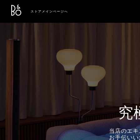
Bang & Olufsen - Exist to Create
Link Opens in New Tab
ストアメインページへ
究
当店のエキ
お手伝いい