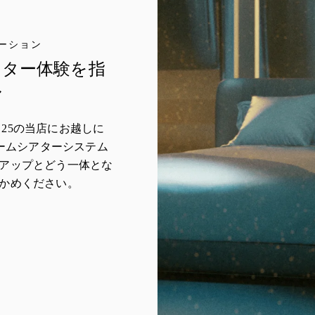
ーション
アター体験を指
ル
uinto 25の当店にお越しに
nのホームシアターシステム
アップとどう一体とな
かめください。
w Tab