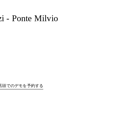
i - Ponte Milvio
b
Link Opens in New Tab
店頭でのデモを予約する