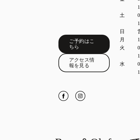
1
土
0
1
日
月
1
ご予約はこ
Link Opens in New Tab
ちら
火
0
1
アクセス情
水
0
Link Opens in New Tab
報を見る
1
Click to open Facebook
Link Opens in New Tab
Click to open Instagram
Link Opens in New Tab