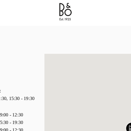
Bang & Olufsen - Exist to Create
Link Opens in New 
:
2:30
,
15:30
-
19:30
時間
9:00
-
12:30
5:30
-
19:30
9:00
-
12:30