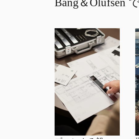
Bang＆Olufse