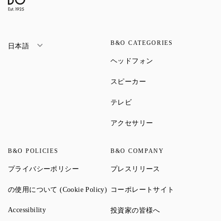
B&O CATEGORIES
日本語
Link Opens in New Ta
ヘッドフォン
Link Opens in New Tab
スピーカー
Link Opens in New Tab
テレビ
Link Opens in New Ta
アクセサリー
B&O POLICIES
B&O COMPANY
Link Opens in New Tab
Link Opens in New 
プライバシーポリシー
プレスリリース
Link Opens in New Tab
Link Opens in
の使用について (Cookie Policy)
コーポレートサイト
Link Opens in New Tab
Link Opens in New 
Accessibility
投資家の皆様へ