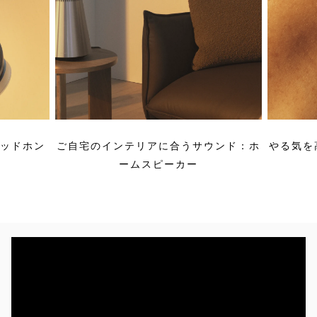
ヘッドホン
ご自宅のインテリアに合うサウンド：ホ
やる気を
ームスピーカー