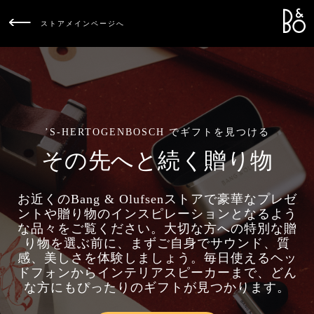
Bang &
L
ストアメインページへ
’S-HERTOGENBOSCH でギフトを見つける
その先へと続く贈り物
お近くのBang & Olufsenストアで豪華なプレゼ
ントや贈り物のインスピレーションとなるよう
な品々をご覧ください。大切な方への特別な贈
り物を選ぶ前に、まずご自身でサウンド、質
感、美しさを体験しましょう。毎日使えるヘッ
ドフォンからインテリアスピーカーまで、どん
な方にもぴったりのギフトが見つかります。