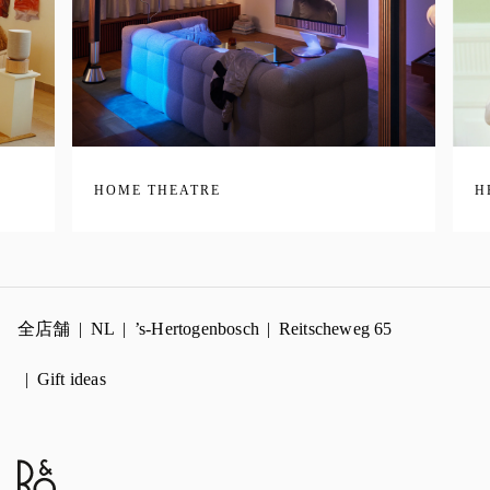
HOME THEATRE
H
全店舗
NL
’s-Hertogenbosch
Reitscheweg 65
Gift ideas