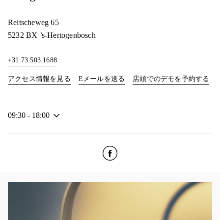
Reitscheweg 65
5232 BX
’s-Hertogenbosch
+31 73 503 1688
Link Opens in New Tab
Lin
アクセス情報を見る
Eメールを送る
店頭でのデモを予約する
09:30
-
18:00
Click to open Facebook
Link Opens in New Tab
イベント画像