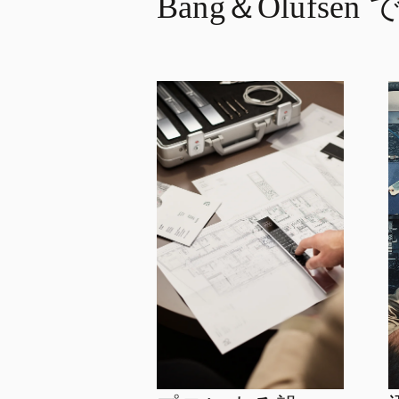
Bang＆Olufse