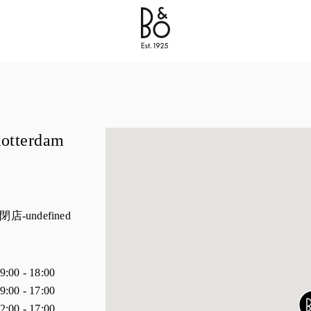
Bang & Olufsen - Exist to Create
Link Opens in New 
Rotterdam
閉店
-undefined
時間
9:00
-
18:00
9:00
-
17:00
2:00
-
17:00