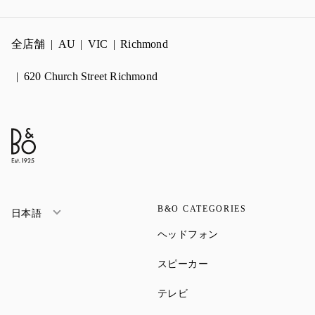
全店舗
AU
VIC
Richmond
620 Church Street Richmond
B&O CATEGORIES
日本語
Link Opens in New Ta
ヘッドフォン
Link Opens in New Tab
スピーカー
Link Opens in New Tab
テレビ