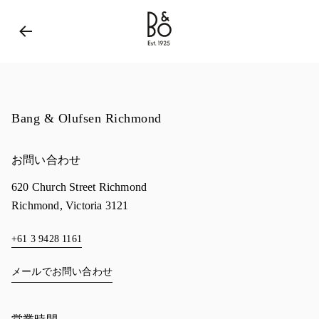
Bang & Olufsen - Exist to Create
Link Opens in New 
Bang & Olufsen Richmond
お問い合わせ
620 Church Street Richmond
Richmond
,
Victoria
3121
+61 3 9428 1161
メールでお問い合わせ