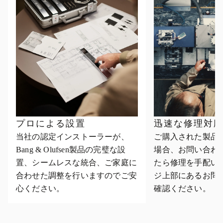
プロによる設置
迅速な修理対
当社の認定インストーラーが、
ご購入された製品
Bang & Olufsen製品の完璧な設
場合、お問い合わ
置、シームレスな統合、ご家庭に
たら修理を手配い
合わせた調整を行いますのでご安
ジ上部にあるお問
心ください。
確認ください。