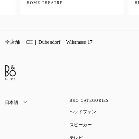
HOME THEATRE
H
全店舗
CH
Dübendorf
Wilstrasse 17
B&O CATEGORIES
日本語
Link Opens in New Ta
ヘッドフォン
Link Opens in New Tab
スピーカー
Link Opens in New Tab
テレビ