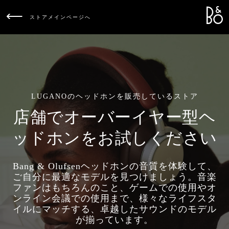
Bang &
L
ストアメインページへ
LUGANOのヘッドホンを販売しているストア
店舗でオーバーイヤー型ヘ
ッドホンをお試しください
Bang & Olufsenヘッドホンの音質を体験して、
ご自分に最適なモデルを見つけましょう。音楽
ファンはもちろんのこと、ゲームでの使用やオ
ンライン会議での使用まで、様々なライフスタ
イルにマッチする、卓越したサウンドのモデル
が揃っています。