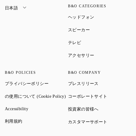
B&O CATEGORIES
日本語
Link Opens in New Ta
ヘッドフォン
Link Opens in New Tab
スピーカー
Link Opens in New Tab
テレビ
Link Opens in New Ta
アクセサリー
B&O POLICIES
B&O COMPANY
Link Opens in New Tab
Link Opens in New 
プライバシーポリシー
プレスリリース
Link Opens in New Tab
Link Opens in
の使用について (Cookie Policy)
コーポレートサイト
Link Opens in New Tab
Link Opens in New 
Accessibility
投資家の皆様へ
Link Opens in New Tab
利用規約
Link Opens in
カスタマーサポート