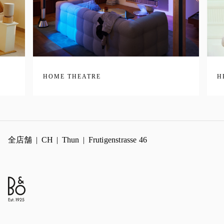
HOME THEATRE
H
全店舗
CH
Thun
Frutigenstrasse 46