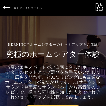
Bang &
L
ストアメインページへ
HERNINGでホームシアターのセットアップをご体験
究極のホームシアター体験
当店のエキスパートがご自宅に合ったホームシ
アターのセットアップ選びをお手伝いいたしま
す。広さを問わず、どんなリビングにも最適な
ホームシアターが見つかります。5.1サラウンド
サウンドや高度なサウンドバーから高音質のテ
レビまで、様々な可能性を知ったうえでそれぞ
れのセットアップを試聴してみましょう。