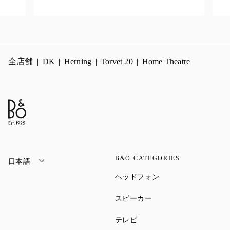
全店舗
DK
Herning
Torvet 20
Home Theatre
B&O CATEGORIES
日本語
Link Opens in New Ta
ヘッドフォン
Link Opens in New Tab
スピーカー
Link Opens in New Tab
テレビ