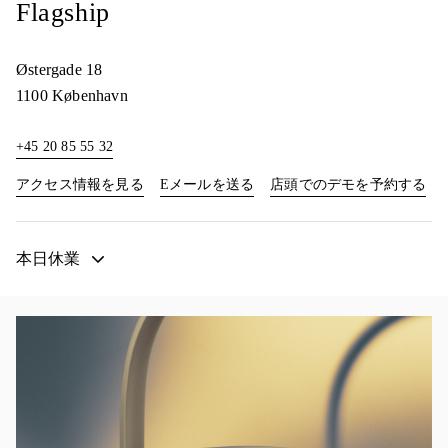
Flagship
Østergade 18
1100
København
+45 20 85 55 32
Link Opens in New Tab
Lin
アクセス情報を見る
Eメールを送る
店頭でのデモを予約する
本日休業
イベント画像