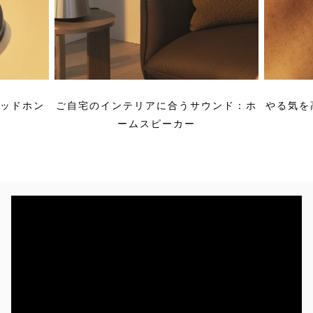
ヘッドホン
ご自宅のインテリアに合うサウンド：ホ
やる気を
ームスピーカー