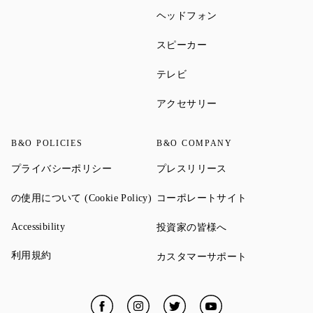
Link Opens in New Ta
ヘッドフォン
Link Opens in New Tab
スピーカー
Link Opens in New Tab
テレビ
Link Opens in New Ta
アクセサリー
B&O POLICIES
B&O COMPANY
Link Opens in New Tab
Link Opens in New 
プライバシーポリシー
プレスリリース
Link Opens in New Tab
Link Opens in
の使用について (Cookie Policy)
コーポレートサイト
Link Opens in New Tab
Link Opens in New 
Accessibility
投資家の皆様へ
Link Opens in New Tab
利用規約
Link Opens in
カスタマーサポート
Facebook
Link Opens in New Tab
Instagram
Link Opens in New Tab
Twitter
Link Opens in New Tab
YouTube
Link Opens in New