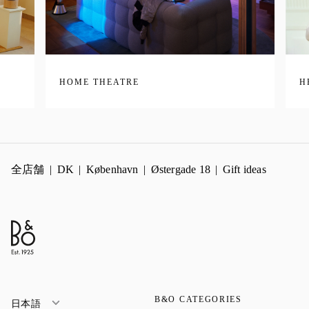
HOME THEATRE
H
全店舗
DK
København
Østergade 18
Gift ideas
B&O CATEGORIES
日本語