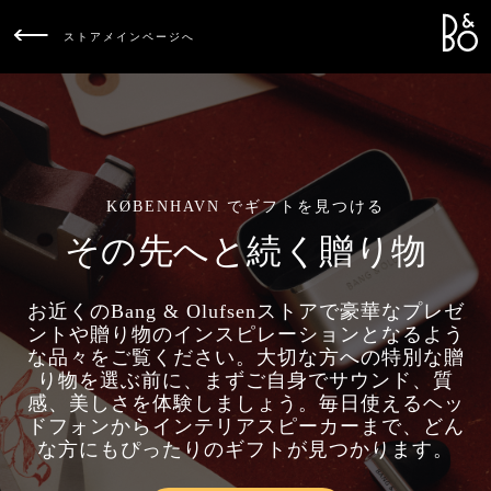
Bang &
L
ストアメインページへ
KØBENHAVN でギフトを見つける
その先へと続く贈り物
お近くのBang & Olufsenストアで豪華なプレゼ
ントや贈り物のインスピレーションとなるよう
な品々をご覧ください。大切な方への特別な贈
り物を選ぶ前に、まずご自身でサウンド、質
感、美しさを体験しましょう。毎日使えるヘッ
ドフォンからインテリアスピーカーまで、どん
な方にもぴったりのギフトが見つかります。