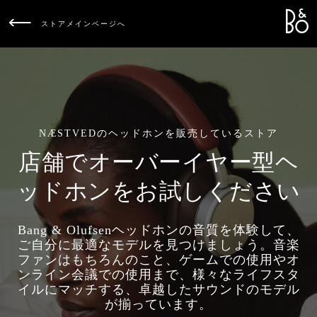
Bang &
L
ストアメインページへ
NÆSTVEDのヘッドホンを販売しているストア
店舗でオーバーイヤー型ヘ
ッドホンをお試しください
Bang & Olufsenヘッドホンの音質を体験して、
ご自分に最適なモデルを見つけましょう。音楽
ファンはもちろんのこと、ゲームでの使用やオ
ンライン会議での使用まで、様々なライフスタ
イルにマッチする、卓越したサウンドのモデル
が揃っています。