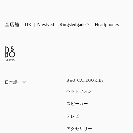
全店舗
DK
Næstved
Ringstedgade 7
Headphones
B&O CATEGORIES
日本語
Link Opens in New Ta
ヘッドフォン
Link Opens in New Tab
スピーカー
Link Opens in New Tab
テレビ
Link Opens in New Ta
アクセサリー