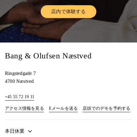
店内で体験する
Link Opens in New Tab
Bang & Olufsen Næstved
Ringstedgade 7
4700
Næstved
+45 55 72 19 11
Link Opens in New Tab
Lin
アクセス情報を見る
Eメールを送る
店頭でのデモを予約する
本日休業