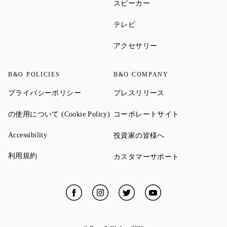
Link Opens in New Tab
スピーカー
Link Opens in New Tab
テレビ
Link Opens in New Ta
アクセサリー
B&O POLICIES
B&O COMPANY
Link Opens in New Tab
Link Opens in New 
プライバシーポリシー
プレスリリース
Link Opens in New Tab
Link Opens in
の使用について (Cookie Policy)
コーポレートサイト
Link Opens in New Tab
Link Opens in New 
Accessibility
投資家の皆様へ
Link Opens in New Tab
利用規約
Link Opens in
カスタマーサポート
Facebook
Link Opens in New Tab
Instagram
Link Opens in New Tab
Twitter
Link Opens in New Tab
YouTube
Link Opens in New