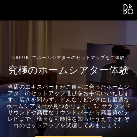
Bang &
L
ERFURTでホームシアターのセットアップをご体験
究極のホームシアター体験
当店のエキスパートがご自宅に合ったホームシ
アターのセットアップ選びをお手伝いいたしま
す。広さを問わず、どんなリビングにも最適な
ホームシアターが見つかります。5.1サラウンド
サウンドや高度なサウンドバーから高音質のテ
レビまで、様々な可能性を知ったうえでそれぞ
れのセットアップを試聴してみましょう。