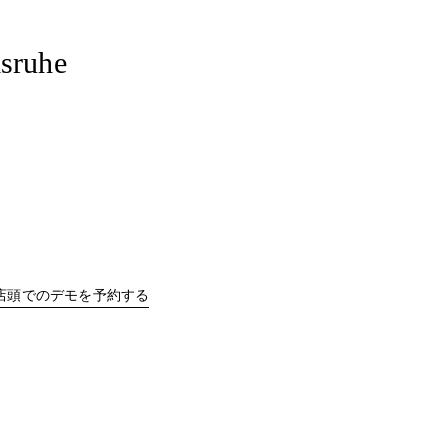
sruhe
b
Link Opens in New Tab
店頭でのデモを予約する