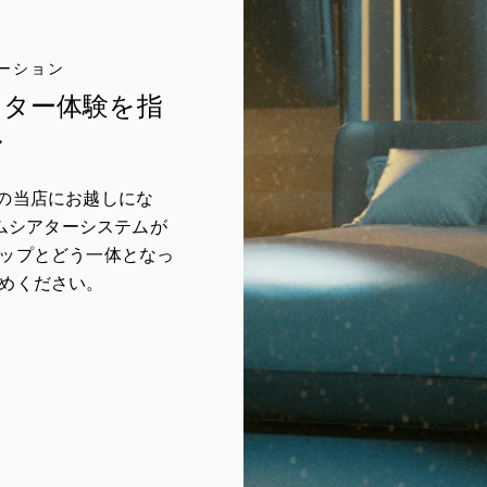
ーション
アター体験を指
ル
str. 27の当店にお越しにな
のホームシアターシステムが
ップとどう一体となっ
めください。
w Tab