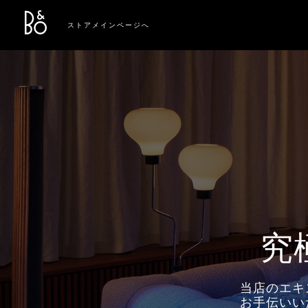
Bang & Olufsen - Exist to Create
Link Opens in New Tab
ストアメインページへ
究
当店のエキ
お手伝いい