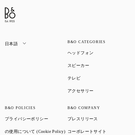
B&O CATEGORIES
日本語
Link Opens in New Ta
ヘッドフォン
Link Opens in New Tab
スピーカー
Link Opens in New Tab
テレビ
Link Opens in New Ta
アクセサリー
B&O POLICIES
B&O COMPANY
Link Opens in New Tab
Link Opens in New 
プライバシーポリシー
プレスリリース
Link Opens in New Tab
Link Opens in
の使用について (Cookie Policy)
コーポレートサイト