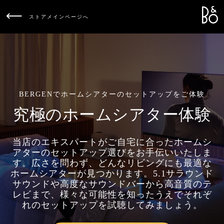
Bang &
L
ストアメインページへ
BERGENでホームシアターのセットアップをご体験
究極のホームシアター体験
当店のエキスパートがご自宅に合ったホームシ
アターのセットアップ選びをお手伝いいたしま
す。広さを問わず、どんなリビングにも最適な
ホームシアターが見つかります。5.1サラウンド
サウンドや高度なサウンドバーから高音質のテ
レビまで、様々な可能性を知ったうえでそれぞ
れのセットアップを試聴してみましょう。