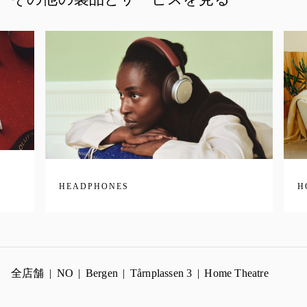
HEADPHONES
H
全店舗
NO
Bergen
Tårnplassen 3
Home Theatre