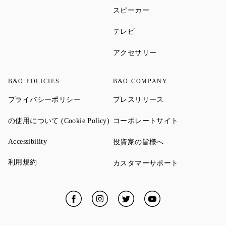
Link Opens in New Tab
スピーカー
Link Opens in New Tab
テレビ
Link Opens in New Ta
アクセサリー
B&O POLICIES
B&O COMPANY
Link Opens in New Tab
Link Opens in New 
プライバシーポリシー
プレスリリース
Link Opens in New Tab
Link Opens in
の使用について (Cookie Policy)
コーポレートサイト
Link Opens in New Tab
Link Opens in New 
Accessibility
投資家の皆様へ
Link Opens in New Tab
利用規約
Link Opens in
カスタマーサポート
Facebook
Link Opens in New Tab
Instagram
Link Opens in New Tab
Twitter
Link Opens in New Tab
YouTube
Link Opens in New