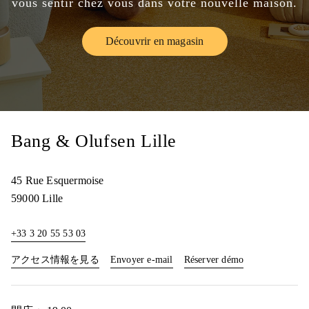
vous sentir chez vous dans votre nouvelle maison.
Découvrir en magasin
Link Opens in New Tab
Bang & Olufsen Lille
45 Rue Esquermoise
59000
Lille
+33 3 20 55 53 03
Link Opens in New Tab
Link Opens in 
アクセス情報を見る
Envoyer e-mail
Réserver démo