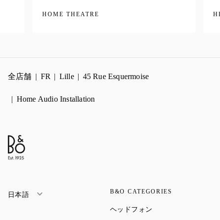
HOME THEATRE
H
全店舗
FR
Lille
45 Rue Esquermoise
Home Audio Installation
B&O CATEGORIES
日本語
Link Opens in New Ta
ヘッドフォン