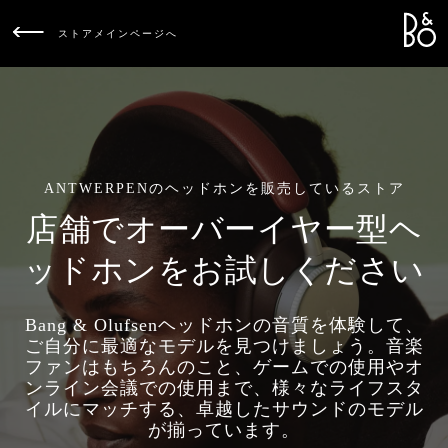
Bang &
L
ストアメインページへ
ANTWERPENのヘッドホンを販売しているストア
店舗でオーバーイヤー型ヘ
ッドホンをお試しください
Bang & Olufsenヘッドホンの音質を体験して、
ご自分に最適なモデルを見つけましょう。音楽
ファンはもちろんのこと、ゲームでの使用やオ
ンライン会議での使用まで、様々なライフスタ
イルにマッチする、卓越したサウンドのモデル
が揃っています。