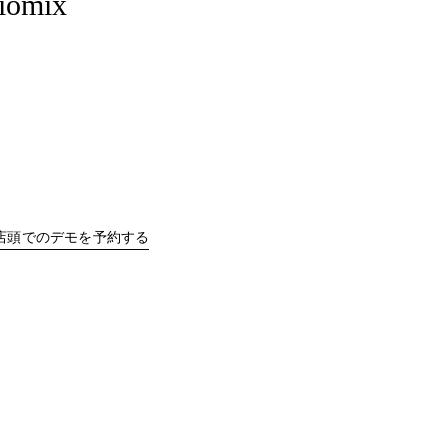
iomix
b
Link Opens in New Tab
店頭でのデモを予約する