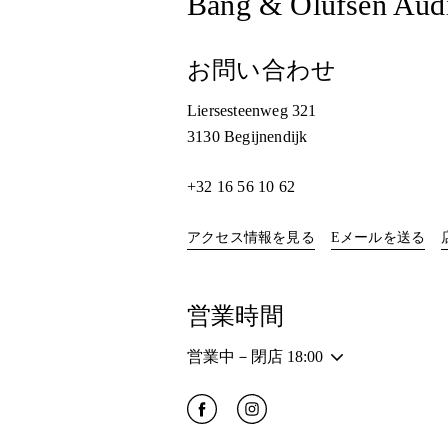
Bang & Olufsen Aud
お問い合わせ
Liersesteenweg 321
3130
Begijnendijk
+32 16 56 10 62
Link Opens in New Ta
アクセス情報を見る
Eメールを送る
営業時間
営業中－閉店
18:00
Click to open Facebook
Link Opens in New Tab
Click to open Instagram
Link Opens in New Tab