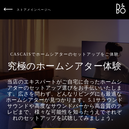
Bang &
L
ストアメインページへ
CASCAISでホームシアターのセットアップをご体験
究極のホームシアター体験
当店のエキスパートがご自宅に合ったホームシ
アターのセットアップ選びをお手伝いいたしま
す。広さを問わず、どんなリビングにも最適な
ホームシアターが見つかります。5.1サラウンド
サウンドや高度なサウンドバーから高音質のテ
レビまで、様々な可能性を知ったうえでそれぞ
れのセットアップを試聴してみましょう。