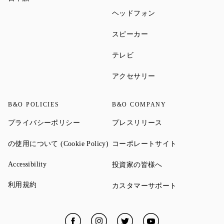
Link Opens in New Ta
ヘッドフォン
Link Opens in New Tab
スピーカー
Link Opens in New Tab
テレビ
Link Opens in New Ta
アクセサリー
B&O POLICIES
B&O COMPANY
Link Opens in New Tab
Link Opens in New 
プライバシーポリシー
プレスリリース
Link Opens in New Tab
Link Opens in
の使用について (Cookie Policy)
コーポレートサイト
Link Opens in New Tab
Link Opens in New 
Accessibility
投資家の皆様へ
Link Opens in New Tab
利用規約
Link Opens in
カスタマーサポート
Facebook
Link Opens in New Tab
Instagram
Link Opens in New Tab
Twitter
Link Opens in New Tab
YouTube
Link Opens in New