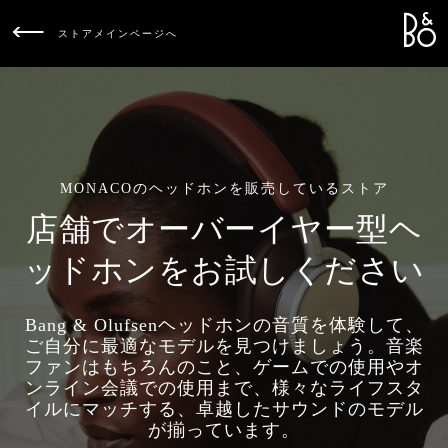
Bang &
L
ストアメインページへ
MONACOのヘッドホンを販売しているストア
店舗でオーバーイヤー型ヘ
ッドホンをお試しください
Bang & Olufsenヘッドホンの音質を体験して、
ご自分に最適なモデルを見つけましょう。音楽
ファンはもちろんのこと、ゲームでの使用やオ
ンライン会議での使用まで、様々なライフスタ
イルにマッチする、卓越したサウンドのモデル
が揃っています。