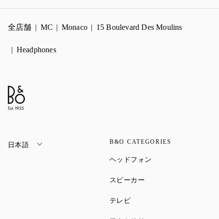
全店舗
MC
Monaco
15 Boulevard Des Moulins
Headphones
B&O CATEGORIES
日本語
Link Opens in New Ta
ヘッドフォン
Link Opens in New Tab
スピーカー
Link Opens in New Tab
テレビ