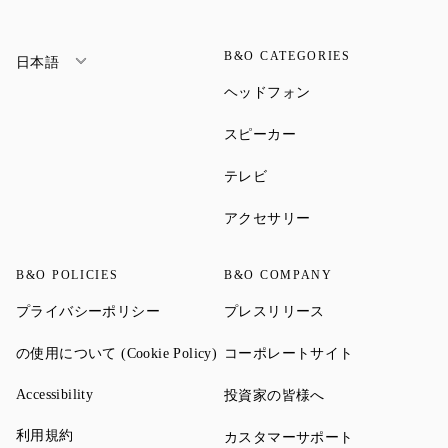
B&O CATEGORIES
日本語
Link Opens in New Ta
ヘッドフォン
Link Opens in New Tab
スピーカー
Link Opens in New Tab
テレビ
Link Opens in New Ta
アクセサリー
B&O POLICIES
B&O COMPANY
Link Opens in New Tab
Link Opens in New 
プライバシーポリシー
プレスリリース
Link Opens in New Tab
Link Opens in
の使用について (Cookie Policy)
コーポレートサイト
Link Opens in New Tab
Link Opens in New 
Accessibility
投資家の皆様へ
Link Opens in New Tab
利用規約
Link Opens in
カスタマーサポート