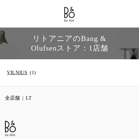
Bang & Olufsen - Exist to Create
Link Opens in New Tab
リトアニアのBang &
Olufsenストア：1店舗
VILNIUS
全店舗
LT