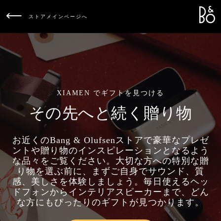
Bang &
L
ストアメインページへ
XIAMEN でギフトを見つける
その先へと続く贈り物
お近くのBang & Olufsenストアで豪華なプレゼ
ントや贈り物のインスピレーションとなるよう
な品々をご覧ください。大切な方への特別な贈
り物を選ぶ前に、まずご自身でサウンド、質
感、美しさを体験しましょう。毎日使えるヘッ
ドフォンからインテリアスピーカーまで、どん
な方にもぴったりのギフトが見つかります。