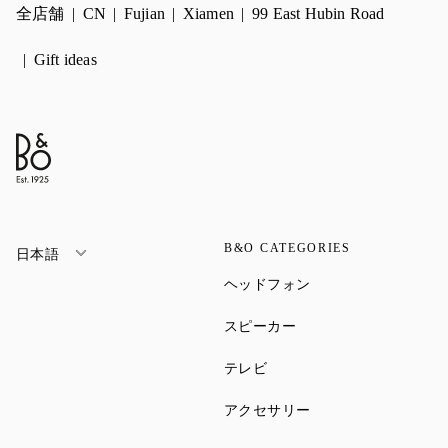
全店舗
CN
Fujian
Xiamen
99 East Hubin Road
Gift ideas
B&O CATEGORIES
日本語
Link Opens in New Ta
ヘッドフォン
Link Opens in New Tab
スピーカー
Link Opens in New Tab
テレビ
Link Opens in New Ta
アクセサリー